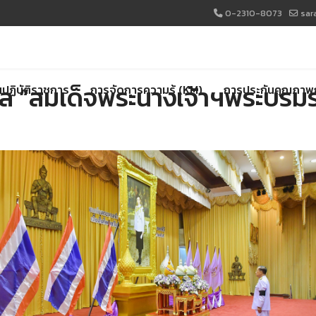
0-2310-8073
sar
 “สมเด็จพระนางเจ้าฯพระบรมรา
ปฏิบัติราชการ
การจัดการความรู้ (KM)
การประกันคุณภาพ