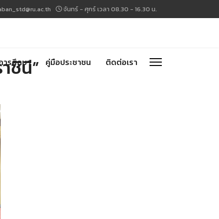
aban_std@ru.ac.th
จันทร์ - ศุกร์ เวลา 08.30 - 16.30 น.
ชินี”
การศึกษา
คู่มือประชาชน
ติดต่อเรา