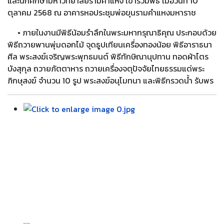
และนักศึกษามหาวิทยาลัยรามคำแหง เข้าร่วมพิธี เมื่อวันที่ 10
ตุลาคม 2568 ณ อาคารหอประชุมพ่อขุนรามคำแหงมหาราช
• ภายในงานมีพิธีน้อมรำลึกในพระมหากรุณาธิคุณ ประกอบด้วย
พิธีถวายพานพุ่มดอกไม้ จุดธูปเทียนเครื่องทองน้อย พิธีอาราธนา
ศีล พระสงฆ์เจริญพระพุทธมนต์ พิธีทักษิณานุปทาน ทอดผ้าไตร
บังสุกุล ถวายภัตตาหาร ถวายเครื่องจตุปัจจัยไทยธรรมแด่พระ
ภิกษุสงฆ์ จำนวน 10 รูป พระสงฆ์อนุโมทนา และพิธีกรวดน้ำ รับพร